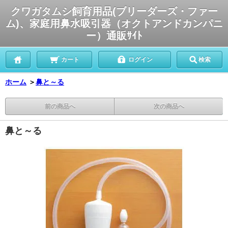
クワガタムシ飼育用品(ブリーダーズ・ファー
ム)、家庭用鼻水吸引器（オクトアンドカンパニ
ー）通販ｻｲﾄ
カート
ログイン
検索
ホーム
＞
鼻と～る
前の商品へ
次の商品へ
鼻と～る